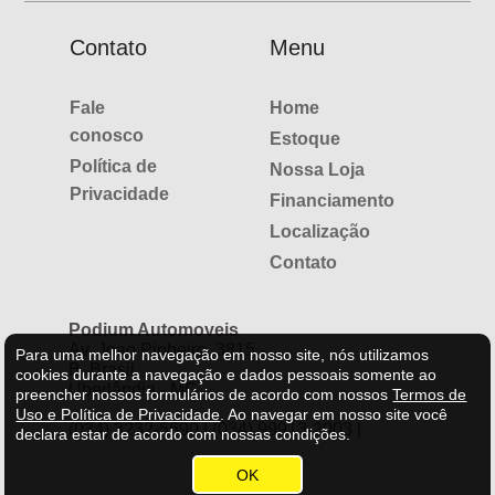
Contato
Menu
Fale
Home
conosco
Estoque
Política de
Nossa Loja
Privacidade
Financiamento
Localização
Contato
Podium Automoveis
Av. Joao Pinheiro, 3815 -
Para uma melhor navegação em nosso site, nós utilizamos
B. Brasil
cookies durante a navegação e dados pessoais somente ao
Uberlândia - MG
preencher nossos formulários de acordo com nossos
Termos de
Uso e Política de Privacidade
.
Ao navegar em nosso site você
(034) 3232-5690 | (034) 99913-2003 |
declara estar de acordo com nossas condições.